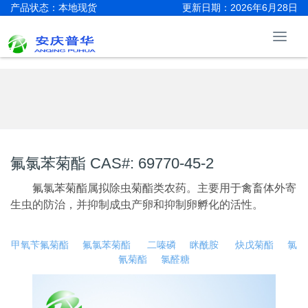
产品状态：本地现货
更新日期：2026年6月28日
氟氯苯菊酯 CAS#: 69770-45-2
氟氯苯菊酯属拟除虫菊酯类农药。主要用于禽畜体外寄
生虫的防治，并抑制成虫产卵和抑制卵孵化的活性。
甲氧苄氟菊酯
氟氯苯菊酯
二嗪磷
眯酰胺
炔戊菊酯
氯
氰菊酯
氯醛糖