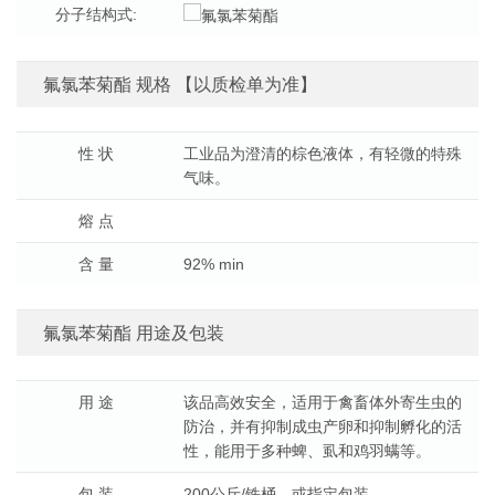
分子结构式:
氟氯苯菊酯 规格 【以质检单为准】
性 状
工业品为澄清的棕色液体，有轻微的特殊
气味。
熔 点
含 量
92% min
氟氯苯菊酯 用途及包装
用 途
该品高效安全，适用于禽畜体外寄生虫的
防治，并有抑制成虫产卵和抑制孵化的活
性，能用于多种蜱、虱和鸡羽螨等。
包 装
200公斤/铁桶，或指定包装。