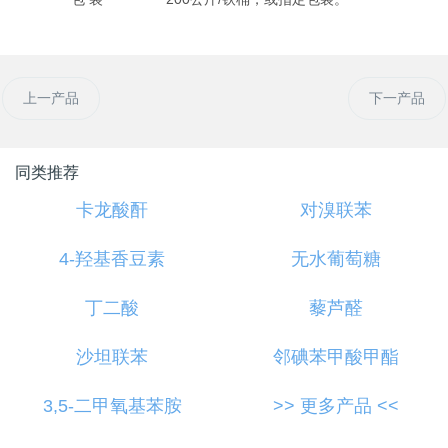
上一产品
下一产品
同类推荐
卡龙酸酐
对溴联苯
4-羟基香豆素
无水葡萄糖
丁二酸
藜芦醛
沙坦联苯
邻碘苯甲酸甲酯
3,5-二甲氧基苯胺
>> 更多产品 <<