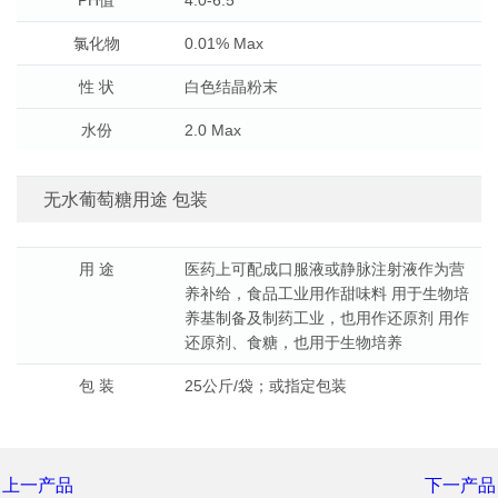
PH值
4.0-6.5
氯化物
0.01% Max
性 状
白色结晶粉末
水份
2.0 Max
无水葡萄糖用途 包装
用 途
医药上可配成口服液或静脉注射液作为营
养补给，食品工业用作甜味料 用于生物培
养基制备及制药工业，也用作还原剂 用作
还原剂、食糖，也用于生物培养
包 装
25公斤/袋；或指定包装